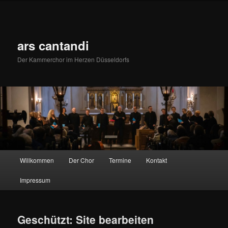
Zum
primären
Inhalt
springen
ars cantandi
Der Kammerchor im Herzen Düsseldorfs
Hauptmenü
Willkommen
Der Chor
Termine
Kontakt
Impressum
Geschützt: Site bearbeiten