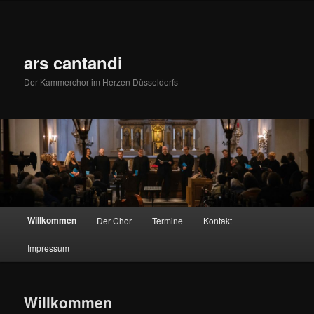
Zum
primären
Inhalt
springen
ars cantandi
Der Kammerchor im Herzen Düsseldorfs
Hauptmenü
Willkommen
Der Chor
Termine
Kontakt
Impressum
Willkommen